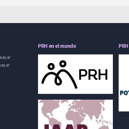
o
PRH en el mundo
PRH 
uay.ar
uay.ar