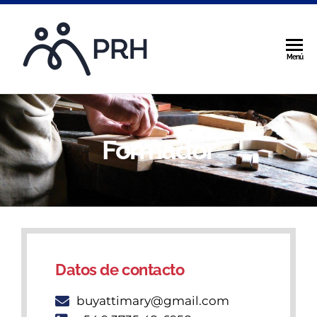
PRH ::
Menú
PERSONALID
Y RELACIONE
HUMANAS
Formador
Datos de contacto
buyattimary@gmail.com