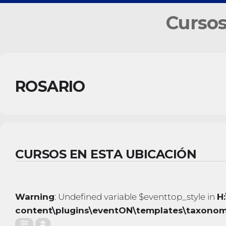
Cursos
ROSARIO
CURSOS EN ESTA UBICACIÓN
Warning
: Undefined variable $eventtop_style in
H
content\plugins\eventON\templates\taxonom