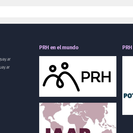
o
PRH en el mundo
PRH 
uay.ar
uay.ar