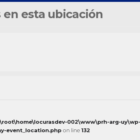
 en esta ubicación
:\root\home\locurasdev-002\www\prh-arg-uy\wp
y-event_location.php
on line
132